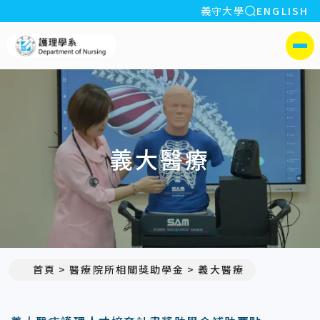
全站搜索
義守大學
ENGLISH
:::
義守大學護理學系(所)
側選單
義大醫療
首頁
醫療院所相關獎助學金
義大醫療